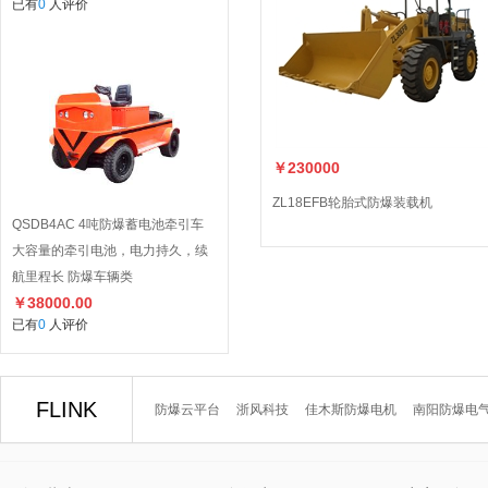
已有
0
人评价
￥230000
ZL18EFB轮胎式防爆装载机
QSDB4AC 4吨防爆蓄电池牵引车
大容量的牵引电池，电力持久，续
航里程长 防爆车辆类
￥38000.00
已有
0
人评价
FLINK
防爆云平台
浙风科技
佳木斯防爆电机
南阳防爆电