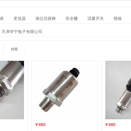
表
变送器
液位仪探棒
安全栅
流量开关
视镜
纸记录仪
卧罐容积标定系统
车载控制台
控制器
天津华宁电子有限公司
销量
￥880
￥880