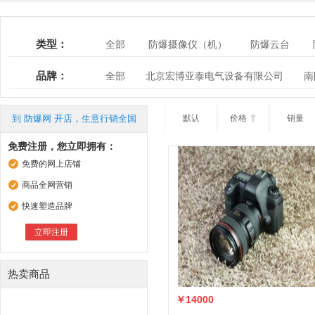
类型：
全部
防爆摄像仪（机）
防爆云台
监控系统
监控附件
品牌：
全部
北京宏博亚泰电气设备有限公司
南
浙江浙风科技有限公司
吉林市川越电子设备
到 防爆网 开店，生意行销全国
默认
价格

销量
免费注册，您立即拥有：
免费的网上店铺
商品全网营销
快速塑造品牌
立即注册
热卖商品
￥14000