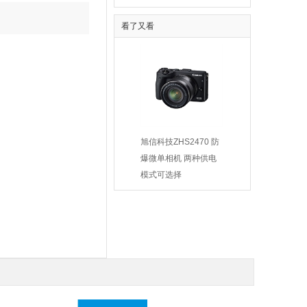
看了又看
10-5防爆一体化
供应9-19-4.5A系列厂
旭信科技ZHS2470 防
摄像仪
用防爆高压离心通风机
爆微单相机 两种供电
00.00
￥2100.00
模式可选择
￥22290.00