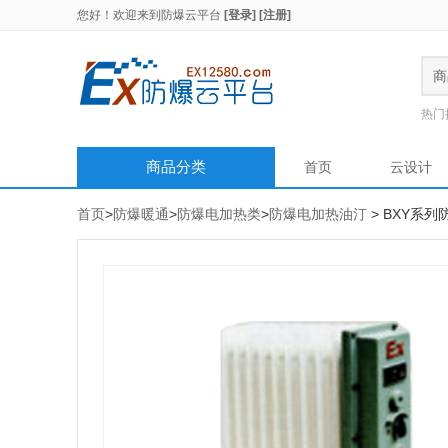
您好！欢迎来到
防爆云平台
[登录]
[注册]
商
热门
商品分类
首页
云设计
首页
>
防爆暖通
>
防爆电加热类
>
防爆电加热油汀
> BXY系列防