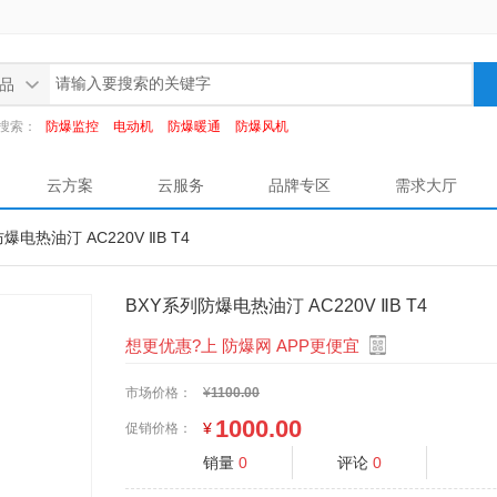
品
搜索：
防爆监控
电动机
防爆暖通
防爆风机
云方案
云服务
品牌专区
需求大厅
爆电热油汀 AC220V ⅡB T4
BXY系列防爆电热油汀 AC220V ⅡB T4
想更优惠?上 防爆网 APP更便宜
市场价格：
¥
1100.00
1000.00
¥
促销价格：
销量
0
评论
0