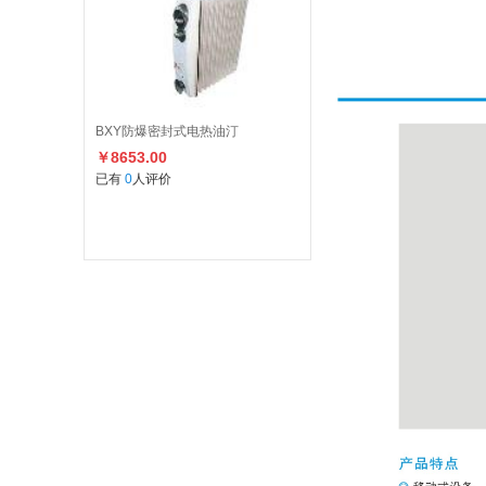
BXY防爆密封式电热油汀
￥8653.00
已有
0
人评价